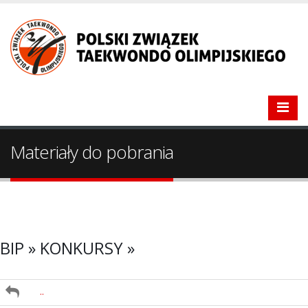
Materiały do pobrania
BIP » KONKURSY »
..