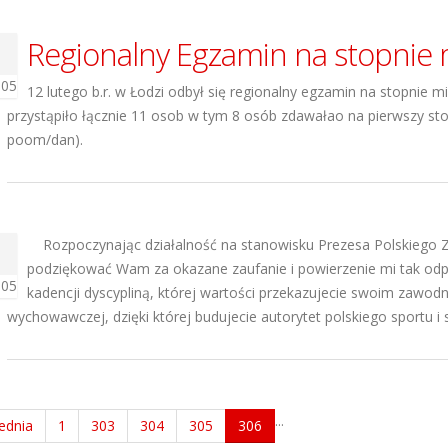
Regionalny Egzamin na stopnie 
005
12 lutego b.r. w Łodzi odbył się regionalny egzamin na stopni
przystąpiło łącznie 11 osob w tym 8 osób zdawałao na pierwszy stop
poom/dan).
Rozpoczynając działalność na stanowisku Prezesa Polskiego 
podziękować Wam za okazane zaufanie i powierzenie mi tak odpowi
005
kadencji dyscypliną, której wartości przekazujecie swoim zawodn
wychowawczej, dzięki której budujecie autorytet polskiego sportu i s
...
ednia
1
303
304
305
306