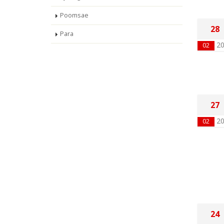
Poomsae
28
Para
2
02
27
2
02
24