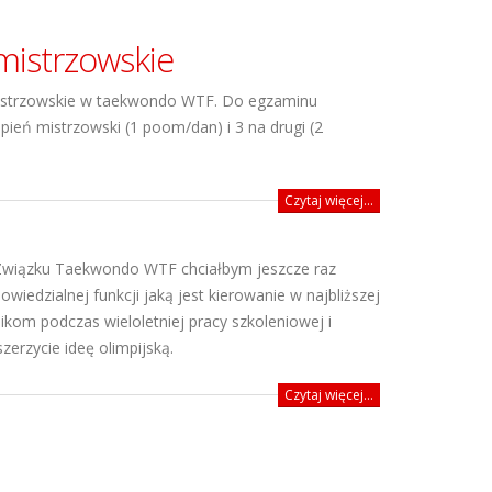
mistrzowskie
e mistrzowskie w taekwondo WTF. Do egzaminu
ień mistrzowski (1 poom/dan) i 3 na drugi (2
Czytaj więcej...
Związku Taekwondo WTF chciałbym jeszcze raz
edzialnej funkcji jaką jest kierowanie w najbliższej
ikom podczas wieloletniej pracy szkoleniowej i
zerzycie ideę olimpijską.
Czytaj więcej...