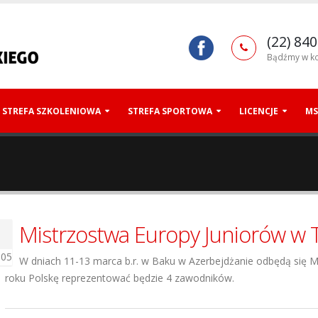
(22) 840
Bądźmy w ko
STREFA SZKOLENIOWA
STREFA SPORTOWA
LICENCJE
MS
Mistrzostwa Europy Juniorów w
005
W dniach 11-13 marca b.r. w Baku w Azerbejdżanie odbędą się 
roku Polskę reprezentować będzie 4 zawodników.