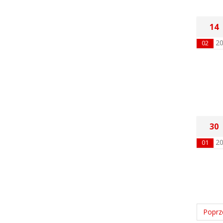
14
2
02
30
2
01
Poprz