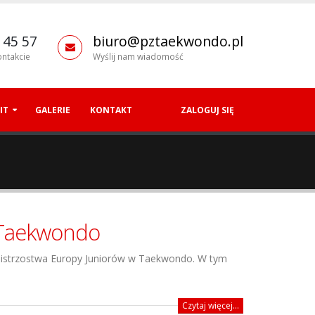
 45 57
biuro@pztaekwondo.pl
ntakcie
Wyślij nam wiadomość
IT
GALERIE
KONTAKT
ZALOGUJ SIĘ
 Taekwondo
Mistrzostwa Europy Juniorów w Taekwondo. W tym
Czytaj więcej...