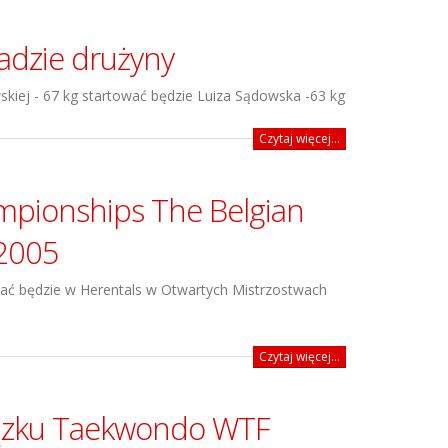
adzie drużyny
skiej - 67 kg startować będzie Luiza Sądowska -63 kg
Czytaj więcej...
mpionships The Belgian
2005
wać będzie w Herentals w Otwartych Mistrzostwach
Czytaj więcej...
iązku Taekwondo WTF